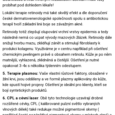
probíhat pod dohledem lékaře!
Lokální terapie retinoidy má také skvělý efekt a dle doporučení
české dermatovenerologické společnosti spolu s antibiotickou
terapíí tvoří základní linii boje se závažným akné.
Retinoidy totiž zlepšují olupování vrchní vrstvy epidermis a tedy
následně nemá co ucpat vývody mazových žlázek. Retinoidy dále
snižují tvorbu mazu, zklidňují zánět a stimulují fibroblasty k
produkci kolagenu. Využíváme je v centru například při ošetření
chemickým peelingem právě s obsahem retinolu. Kůže je po něm
matnější, vyhlazená, zklidněná a čistější. Ošetření je nutné
opakovat 3-4x s několika týdenním odestupem.
5. Terapie plasmou:
Vaše vlastní růstové faktory, obsažené v
žilní krvi, jsou odděleny a ve formě plazmy aplikovány do kůže,
kde spustí hojivé projevy. Ošetření je ideální pro klienty, kteří se
bojí syntetických produktů.
6. CPL a cévní laser
. Obě tyto technologie uzavírají drobné
rozšířené cévky, CPL ( kalibrované pulzní světlo vybraných
vlnových délek) také redukuje možné pigmentové skvrny (