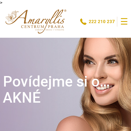
>
☰
222 210 237
Povídejme si o…
AKNÉ