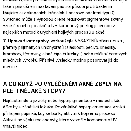
například časté pozánětlivé pigmentové skvrny v místech akné) a
také v příslušném nastavení přístroj působí proti bakteriím
libujícím si v aknosních ložiscích. Laserové ošetření typu Q-
Switched může s výhodou cíleně redukovat pigmentové skvrny
vzniklé s nebo po akné a tzv. karbonový peeling je jednou z
nejlepších metod k urychlení hojivých procesů u akné
7. Úprava životosprávy
: vyzkoušejte VYSAZENÍ kofeinu, cukru,
přemíry přijímaných uhlohydrátů (sladkosti, pečivo, knedlíky,
brambory, těstoviny, slané čips či krekry…) nebo mléka/ čerstvých
mléčných výrobků. Příznivé výsledky možno pozorovat již do
měsíce.
A CO KDYŽ PO VYLÉČENÉM AKNÉ ZBYLY NA
PLETI NĚJAKÉ STOPY?
Nejčastěji jde o jizvičky nebo hyperpigmentace v místech, kde
dříve byla zánětlivá ložiska. Pozánětlivá hyperpigmentace vzniká
při hojení pupínků, kdy se buňky aktivují k hojivému procesu.
Aktivují se však i melanocyty, které vytvoří v kombinaci s UV
tmavší flíček..