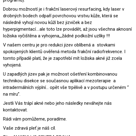
programu).
Dobrou možností je i frakční laserový resurfacing, kdy laser v
drobných bodech odpaří povrchovou vrstvu kůže, která se
následně vyhojí novou kůží bez jizviček a bez
hyperpigmentací....ale toto lze provádět, až jsou všechna aknosní
ložiska vyčištěna a vyhojena,,,žádné podkožní uzlíky !!!
V našem centru je pro redukci jizev oblíbená a stovkami
spokojených klientů ověřená metoda frakční radiofrekvence. I
tomto případě platí, že je zapotřebí mít ložiska akné již zcela
vyhojená.
U zapadlých jizev pak je možnost ošetření kombinovanou
technikou disekce se současnou aplikací mezoterapie a
intradermálních výplní… opět vše trpělivě a v postupu určeném “
na míru”.
Jestli Vás trápí akné nebo jeho následky neváhejte nás
kontaktovat.
Rádi vám pomůžeme, poradíme.
Vaše zdravá pleť je náš cíl.