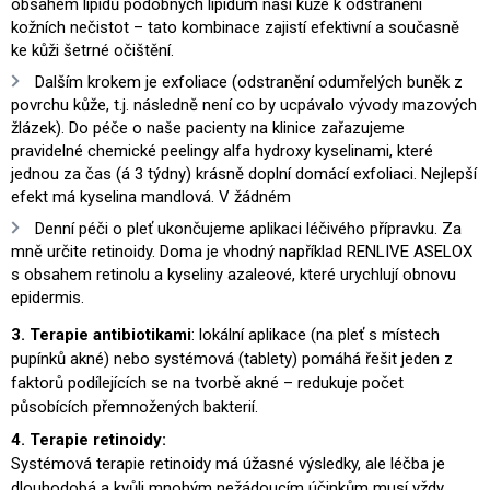
obsahem lipidů podobných lipidům naší kůže k odstranění
kožních nečistot – tato kombinace zajistí efektivní a současně
ke kůži šetrné očištění.
Dalším krokem je exfoliace (odstranění odumřelých buněk z
povrchu kůže, t.j. následně není co by ucpávalo vývody mazových
žlázek). Do péče o naše pacienty na klinice zařazujeme
pravidelné chemické peelingy alfa hydroxy kyselinami, které
jednou za čas (á 3 týdny) krásně doplní domácí exfoliaci. Nejlepší
efekt má kyselina mandlová. V žádném
Denní péči o pleť ukončujeme aplikaci léčivého přípravku. Za
mně určite retinoidy. Doma je vhodný například RENLIVE ASELOX
s obsahem retinolu a kyseliny azaleové, které urychlují obnovu
epidermis.
3. Terapie antibiotikami
: lokální aplikace (na pleť s místech
pupínků akné) nebo systémová (tablety) pomáhá řešit jeden z
faktorů podílejících se na tvorbě akné – redukuje počet
působících přemnožených bakterií.
4. Terapie retinoidy:
Systémová terapie retinoidy má úžasné výsledky, ale léčba je
dlouhodobá a kvůli mnohým nežádoucím účinkům musí vždy