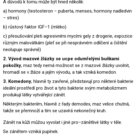
A důvodů k tomu může být hned několik:
a) hormony (testosteron – puberta, menses, hormony nadledvin
– stres)
b) růstový faktor IGF–1 (mléko)
c) přesušování pleti agresivními mycími gely z drogerie, expozice
různým malovátkám (pleť se při nesprávném odlíčení a čištění
neolupuje správně)
2. Vývod mazové žlázky se ucpe odumřelými buňkami
pokožky
, maz tedy nemá možnost se z mazové žlázky uvolnit,
hromadí se v žláze a jejím vývodu, a tak vzniká komedon.
3. Komedony
, hlavně ty zavřené, představují pro některé bakterie
ideální prostředí pro život a tyto bakterie svým metabolizmem
produkují látky vytvářející zánět.
Některým bakteriím, hlavně z řady demodex, maz velice chutná,
takže se přemnoží a tím se uzavírá nekonečný kruh.
Zánět na kůži můžou vyvolat i jiné pro–zánětlivé látky v těle.
Se zánětem vzniká pupínek.