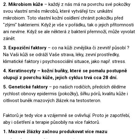
2. Mikrobiom kůže
– každý z nás má na povrchu své pokožky
svou vlastní směs mikrobů, které vytvářejí tzv. unikátní
mikrobiom. Toto vlastní kožní osídlení chránit pokožku před
"zlými" bakteriemi. Když je vše v pořádku, tak o jejich přítomnosti
ani nevíme. Když se ale některá z bakterií přemnoží, může vyvolat
zánět.
3. Expoziční faktory
– co na kůži zvnějška či zevnitř působí ?
Na Vaši kůži se odráží Vaše strava, léky, zevní prostředky,
klimatické faktory i psychosociální situace, jako např. stress.
4. Keratinocyty – kožní buňky, které se pomalu postupně
olupují z povrchu kůže, jejich cyklus trvá cca 28 dní.
5. Genetické faktory
– po našich rodičích, předcích dědíme
rychlost obnovy epidermis (pokožky), šířku pórů, kvalitu kůže i
citlivost buněk mazových žlázek na testosteron.
Faktorů je tedy více a vzájemně se ovlivňují. Proto je zapotřebí,
aby i ošetření a terapie působily na více faktorů.
1. Mazové žlázky začnou produkovat více mazu