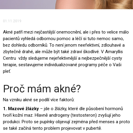
01.11.2019
Akné patří mezi nejčastější onemocnění, ale i přes to velice málo
pacientů vyhledá odbornou pomoc a léčí si tuto nemoc samo,
bez dohledu odborníků. To není jenom neefektivní, zdlouhavé a
zbytečně drahé, ale může být také zdraví škodlivé. V Amaryllis
Centru vždy sledujeme nejefektivnější a nejbezpečnější cysty
terapie, sestavujeme individualizované programy péče o Vaši
pleť.
Proč mám akné?
Na vzniku akné se podílí více faktorů:
1. Mazové žlázky
– jde o žlázky, které dle působení hormonů
tvoří kožní maz. Hlavně androgeny (testosteron) zvyšují jeho
produkci. Proto se pupínky objevují zejména před menses a proto
se také začíná tento problem projevovat v pubertě.