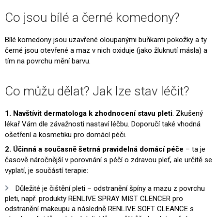
Co jsou bílé a černé komedony?
Bílé komedony jsou uzavřené oloupanými buňkami pokožky a ty
černé jsou otevřené a maz v nich oxiduje (jako žluknutí másla) a
tím na povrchu mění barvu.
Co můžu dělat? Jak lze stav léčit?
1. Navštívit dermatologa k zhodnocení stavu pleti
. Zkušený
lékař Vám dle závažnosti nastaví léčbu. Doporučí také vhodná
ošetření a kosmetiku pro domácí péči.
2. Účinná a současně šetrná pravidelná domácí péče
– ta je
časově náročnější v porovnání s péčí o zdravou pleť, ale určitě se
vyplatí, je součástí terapie:
Důležité je čištění pleti – odstranění špíny a mazu z povrchu
pleti, např. produkty RENLIVE SPRAY MIST CLENCER pro
odstranění makeupu a následně RENLIVE SOFT CLEANCE s