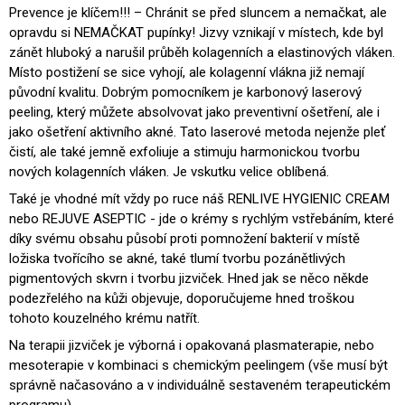
Prevence je klíčem!!! – Chránit se před sluncem a nemačkat, ale
opravdu si NEMAČKAT pupínky! Jizvy vznikají v místech, kde byl
zánět hluboký a narušil průběh kolagenních a elastinových vláken.
Místo postižení se sice vyhojí, ale kolagenní vlákna již nemají
původní kvalitu. Dobrým pomocníkem je karbonový laserový
peeling, který můžete absolvovat jako preventivní ošetření, ale i
jako ošetření aktivního akné. Tato laserové metoda nejenže pleť
čistí, ale také jemně exfoliuje a stimuju harmonickou tvorbu
nových kolagenních vláken. Je vskutku velice oblíbená.
Také je vhodné mít vždy po ruce náš RENLIVE HYGIENIC CREAM
nebo REJUVE ASEPTIC - jde o krémy s rychlým vstřebáním, které
díky svému obsahu působí proti pomnožení bakterií v místě
ložiska tvořícího se akné, také tlumí tvorbu pozánětlivých
pigmentových skvrn i tvorbu jizviček. Hned jak se něco někde
podezřelého na kůži objevuje, doporučujeme hned troškou
tohoto kouzelného krému natřít.
Na terapii jizviček je výborná i opakovaná plasmaterapie, nebo
mesoterapie v kombinaci s chemickým peelingem (vše musí být
správně načasováno a v individuálně sestaveném terapeutickém